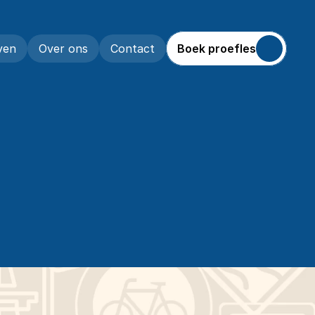
Boek proefles
ven
Over ons
Contact
ven
Over ons
Contact
E
S