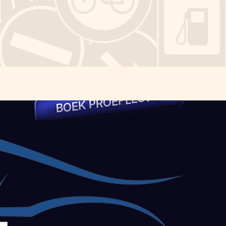
?
S
E
L
F
E
O
R
P
K
E
O
B