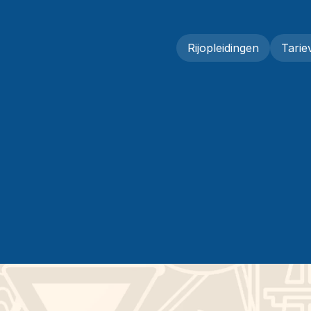
Rijopleidingen
Tarie
Rijopleidingen
Tarie
R
O
E
F
L